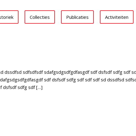
storiek
Collecties
Publicaties
Activiteiten
sd dssdfsd sdfsdfsdf sdafgsdgsdfgdfasgdf sdf dsfsdf sdfg sdf s
 sdafgsdgsdfgdfasgdf sdf dsfsdf sdfg sdf sdf sdf sd dssdfsd sdfs
 dsfsdf sdfg sdf […]