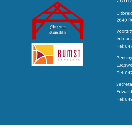
Conta
Uitbrei
2840 R
Voorzit
edmond
Tel:
04
Pennin
Luc.sw
Tel:
04
Secreta
Edward
Tel:
04