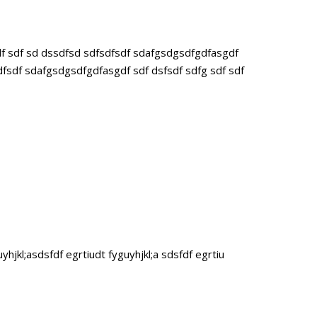
df sdf sd dssdfsd sdfsdfsdf sdafgsdgsdfgdfasgdf
dfsdf sdafgsdgsdfgdfasgdf sdf dsfsdf sdfg sdf sdf
yhjkl;asdsfdf egrtiudt fyguyhjkl;a sdsfdf egrtiu