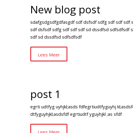
New blog post
sdafgsdgsdfgdfasgdf sdf dsfsdf sdfg sdf sdf sdf 
sdf dsfsdf sdfg sdf sdf sdf sd dssdfsd sdfsdfsdf
sdf sd dssdfsd sdfsdfsdf
Lees Meer
post 1
egrti udtfyg uyhjkl;asds fdfegrtiudtfyguyhj kl;asdsf
dtfyguyhjkl;asdsfdf egrtiudtf yguyhjkl ;as sfdf
Lees Meer