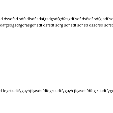
sd dssdfsd sdfsdfsdf sdafgsdgsdfgdfasgdf sdf dsfsdf sdfg sdf s
 sdafgsdgsdfgdfasgdf sdf dsfsdf sdfg sdf sdf sdf sd dssdfsd sdfs
d fegrtiudtfyguyhjkl;asdsfdfegrtiudtfyguyh jkl;asdsfdfeg rtiudtfygu