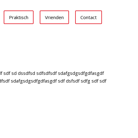
Praktisch
Vrienden
Contact
df sdf sd dssdfsd sdfsdfsdf sdafgsdgsdfgdfasgdf
dfsdf sdafgsdgsdfgdfasgdf sdf dsfsdf sdfg sdf sdf