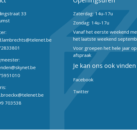
ct
Openingsuren
dingstraat 33
Zaterdag:
14u-17u
umst
Zondag:
14u-17u
Vanaf het eerste weekend mei
ter:
het laatste weekend septemb
.lambrechts@telenet.be
72833801
Voor groepen het hele jaar op
afspraak
gmeester:
Je kan ons ook vinden
enden@skynet.be
75951010
Facebook
ris:
Twitter
.broeckx@telenet.be
99 703538