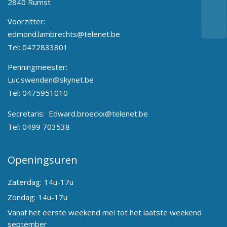
2840 Rumst
Voorzitter:
edmond.lambrechts@telenet.be
Tel:
0472833801
Penningmeester:
Luc.swenden@skynet.be
Tel:
0475951010
Secretaris:
Edward.broeckx@telenet.be
Tel:
0499 703538
Openingsuren
Zaterdag:
14u-17u
Zondag:
14u-17u
Vanaf het eerste weekend mei tot het laatste weekend
september