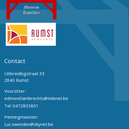
Contact
Uitbreidingstraat 33
2840 Rumst
Voorzitter:
edmond.lambrechts@telenet.be
Tel:
0472833801
Penningmeester:
Luc.swenden@skynet.be