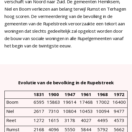
verschuift van Noord naar Zuid. De gemeenten Hemiksem,
Niel en Boom verliezen aan belang terwijl Rumst en Terhagen
hoog scoren. De vermeerdering van de bevolking in de
gemeenten van de Rupelstreek veroorzaakte een tekort aan
woningen dat slechts gedeeltelijk zal opgelost worden door
de bouw van sociale woningen in alle Rupelgemeenten vanaf
het begin van de twintigste eeuw.
Evolutie van de bevolking in de Rupelstreek
1831
1900
1947
1961
1968
1972
Boom
6595
15863
19614
17468
17002
16400
Niel
2617
7310
10804
10453
10094
9477
Reet
1272
1615
3178
4027
4495
4573
Rumst
2168
4096
5550
5844
5792
5662