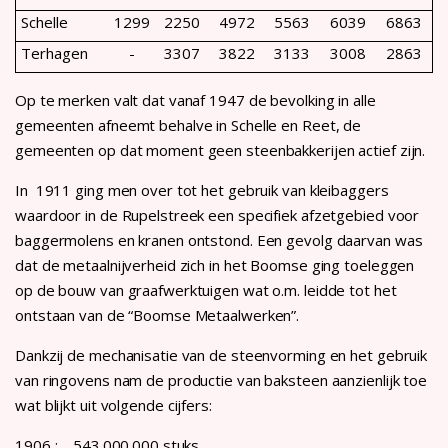
Schelle
1299
2250
4972
5563
6039
6863
Terhagen
-
3307
3822
3133
3008
2863
Op te merken valt dat vanaf 1947 de bevolking in alle
gemeenten afneemt behalve in Schelle en Reet, de
gemeenten op dat moment geen steenbakkerijen actief zijn.
In 1911 ging men over tot het gebruik van kleibaggers
waardoor in de Rupelstreek een specifiek afzetgebied voor
baggermolens en kranen ontstond. Een gevolg daarvan was
dat de metaalnijverheid zich in het Boomse ging toeleggen
op de bouw van graafwerktuigen wat o.m. leidde tot het
ontstaan van de “Boomse Metaalwerken”.
Dankzij de mechanisatie van de steenvorming en het gebruik
van ringovens nam de productie van baksteen aanzienlijk toe
wat blijkt uit volgende cijfers:
1906 : 543.000.000 stuks