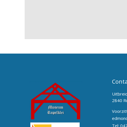
Conta
Uitbrei
2840 R
Voorzit
edmond
Tel:
04