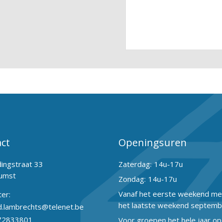
ct
Openingsuren
dingstraat 33
Zaterdag:
14u-17u
umst
Zondag:
14u-17u
Vanaf het eerste weekend mei
ter:
het laatste weekend septemb
.lambrechts@telenet.be
72833801
Voor groepen het hele jaar op