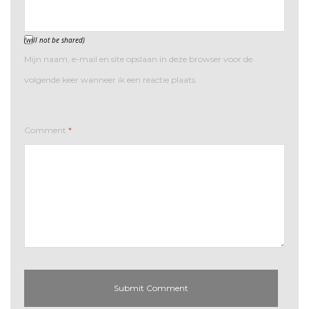
(will not be shared)
Mijn naam, e-mail en site opslaan in deze browser voor de
volgende keer wanneer ik een reactie plaats.
Comment
*