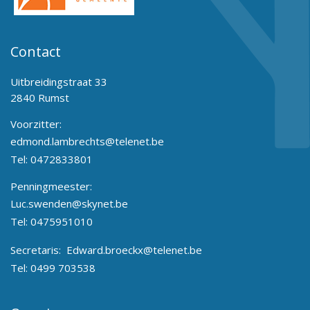
Contact
Uitbreidingstraat 33
2840 Rumst
Voorzitter:
edmond.lambrechts@telenet.be
Tel:
0472833801
Penningmeester:
Luc.swenden@skynet.be
Tel:
0475951010
Secretaris:
Edward.broeckx@telenet.be
Tel:
0499 703538