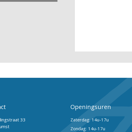
ct
Openingsuren
dingstraat 33
Zaterdag:
14u-17u
umst
Zondag:
14u-17u