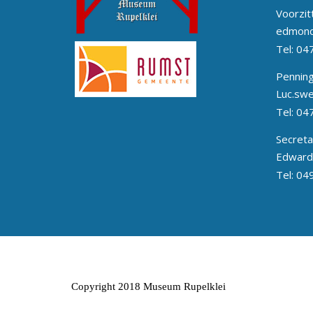
Voorzit
edmond
Tel:
04
Pennin
Luc.sw
Tel:
04
Secreta
Edward
Tel:
04
Copyright 2018 Museum Rupelklei