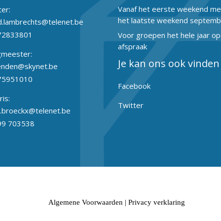
Vanaf het eerste weekend mei
ter:
het laatste weekend septemb
.lambrechts@telenet.be
72833801
Voor groepen het hele jaar op
afspraak
gmeester:
Je kan ons ook vinden
enden@skynet.be
75951010
Facebook
ris:
Twitter
.broeckx@telenet.be
99 703538
Algemene Voorwaarden
|
Privacy verklaring