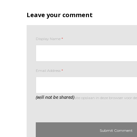
Leave your comment
Display Name
*
Email Address
*
(will not be shared)
Mijn naam, e-mail en site opslaan in deze browser voor de