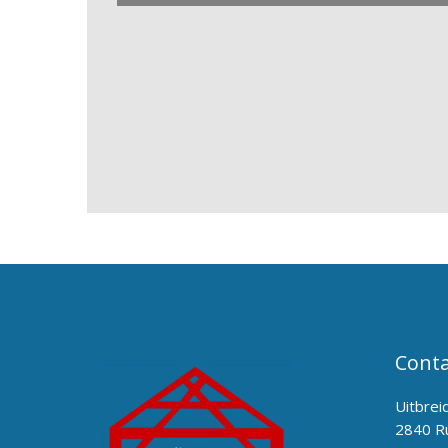
Conta
Uitbrei
2840 R