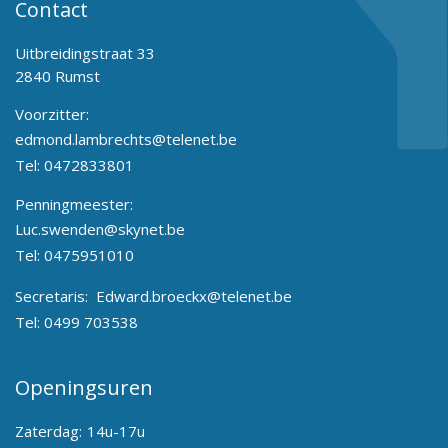
Contact
Uitbreidingstraat 33
2840 Rumst
Voorzitter:
edmond.lambrechts@telenet.be
Tel:
0472833801
Penningmeester:
Luc.swenden@skynet.be
Tel:
0475951010
Secretaris:
Edward.broeckx@telenet.be
Tel:
0499 703538
Openingsuren
Zaterdag:
14u-17u