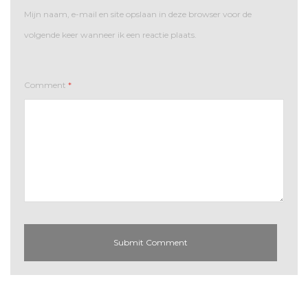
Mijn naam, e-mail en site opslaan in deze browser voor de
volgende keer wanneer ik een reactie plaats.
Comment
*