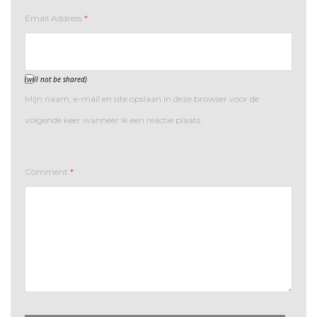
Email Address
*
(will not be shared)
Mijn naam, e-mail en site opslaan in deze browser voor de
volgende keer wanneer ik een reactie plaats.
Comment
*