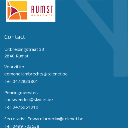
Contact
Uitbreidingstraat 33
2840 Rumst
Voorzitter:
edmond.lambrechts@telenet.be
Tel:
0472833801
Penningmeester:
Luc.swenden@skynet.be
Tel:
0475951010
Secretaris:
Edward.broeckx@telenet.be
Tel:
0499 703538