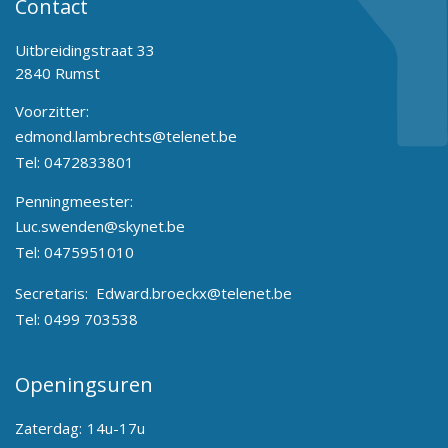
Contact
Uitbreidingstraat 33
2840 Rumst
Voorzitter:
edmond.lambrechts@telenet.be
Tel:
0472833801
Penningmeester:
Luc.swenden@skynet.be
Tel:
0475951010
Secretaris:
Edward.broeckx@telenet.be
Tel:
0499 703538
Openingsuren
Zaterdag:
14u-17u