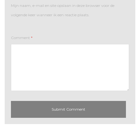
Mijn naam, e-mail en site opslaan in deze browser voor de
volgende keer wanneer ik een reactie plaats.
Comment
*